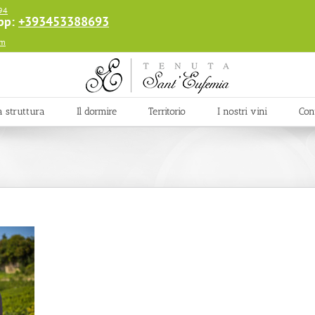
94
app:
+393453388693
om
a struttura
Il dormire
Territorio
I nostri vini
Cont