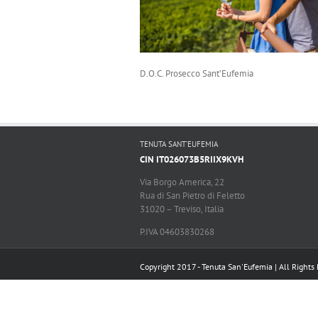
D.O.C. Prosecco Sant’Eufemia
TENUTA SANT’EUFEMIA
CIN IT026073B5RIIX9KVH
Via Borgo America, 22
Rua di San Pietro di Feletto
31020 – Treviso, Italia
P.IVA 04603830268
Copyright 2017 - Tenuta San'Eufemia | All Rights