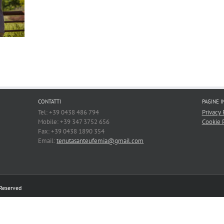
CONTATTI
PAGINE 
Tel: +39 0438 486 794
Privacy 
Mobile: +39 347 3752 656
Cookie 
Fax: +39 0438 1890 354
Email:
tenutasanteufemia@gmail.com
 Reserved