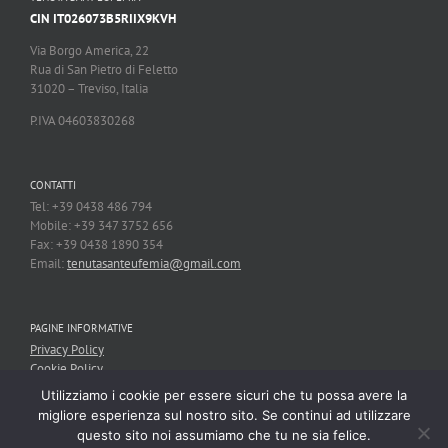
CIN IT026073B5RIIX9KVH
Via Borgo America, 22
Rua di San Pietro di Feletto
31020 – Treviso, Italia
P.IVA 04603830268
CONTATTI
Tel: +39 0438 486 794
Mobile: +39 347 3752 656
Fax: +39 0438 1890 354
Email:
tenutasanteufemia@gmail.com
PAGINE INFORMATIVE
Privacy Policy
Cookie Policy
Utilizziamo i cookie per essere sicuri che tu possa avere la
migliore esperienza sul nostro sito. Se continui ad utilizzare
questo sito noi assumiamo che tu ne sia felice.
Copyright 2017 - Tenuta San'Eufemia | All Rights Reserved