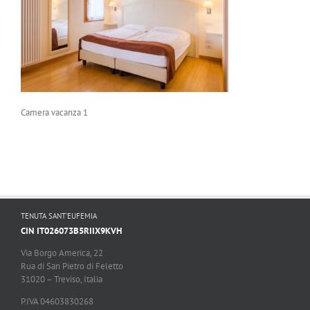
Camera vacanza 1
TENUTA SANT’EUFEMIA
CIN IT026073B5RIIX9KVH
Via Borgo America, 22
Rua di San Pietro di Feletto
31020 – Treviso, Italia
P.IVA 04603830268