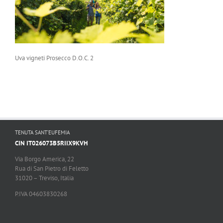
Uva vigneti Prosecco D.O.C. 2
TENUTA SANT’EUFEMIA
CIN IT026073B5RIIX9KVH
Via Borgo America, 22
Rua di San Pietro di Feletto
31020 – Treviso, Italia
P.IVA 04603830268