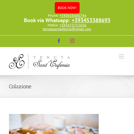
Skip
BOOK NOW!
to
content
Phone:
+390438486794
Book via Whatsapp:
+393453388693
Mobile:
+393473752656
tenutasanteufemia@gmail.com
Facebook
Instagram
Colazione