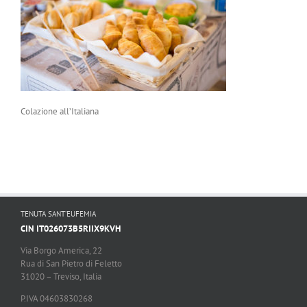
Colazione all’Italiana
TENUTA SANT’EUFEMIA
CIN IT026073B5RIIX9KVH
Via Borgo America, 22
Rua di San Pietro di Feletto
31020 – Treviso, Italia
P.IVA 04603830268