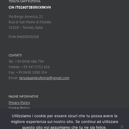
TENUTA SANT’EUFEMIA
CIN IT026073B5RIIX9KVH
Via Borgo America, 22
Rua di San Pietro di Feletto
31020 – Treviso, Italia
P.IVA 04603830268
CONTATTI
Tel: +39 0438 486 794
Mobile: +39 347 3752 656
Fax: +39 0438 1890 354
Email:
tenutasanteufemia@gmail.com
PAGINE INFORMATIVE
Privacy Policy
Cookie Policy
Utilizziamo i cookie per essere sicuri che tu possa avere la
migliore esperienza sul nostro sito. Se continui ad utilizzare
questo sito noi assumiamo che tu ne sia felice.