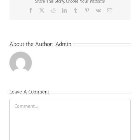
Share This Story, Choose Your Platform!
Facebook
X
Reddit
LinkedIn
Tumblr
Pinterest
Vk
Email
About the Author:
Admin
Leave A Comment
Comment